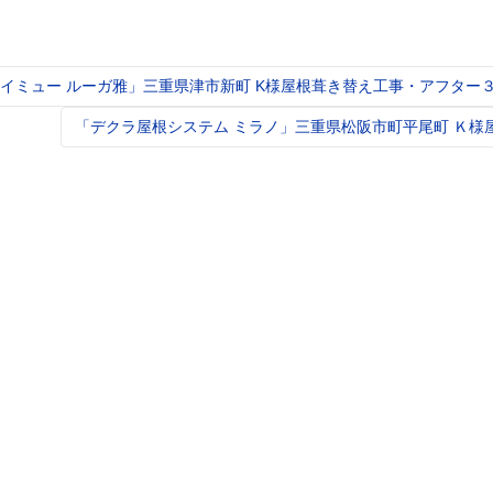
イミュー ルーガ雅」三重県津市新町 K様屋根葺き替え工事・アフター
t
igation
「デクラ屋根システム ミラノ」三重県松阪市町平尾町 Ｋ