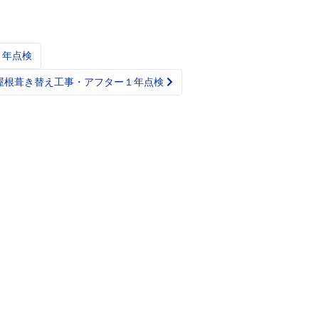
３年点検
様屋根葺き替え工事・アフター１年点検