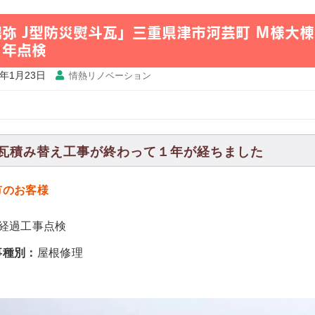
鶴弥 J型防災熨斗瓦」三重県津市河芸町 Ｍ様大
１年点検
6年1月23日
情熱リノベーション
瓦積み替え工事が終わって１年が経ちました
市のお客様
年経過工事点検
事種別：
屋根修理