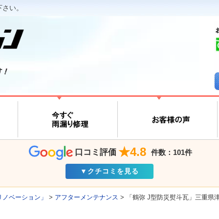
下さい。
す！
★4.8
口コミ評価
件数：101件
▼クチコミを見る
リノベーション」
>
アフターメンテナンス
>
「鶴弥 J型防災熨斗瓦」三重県