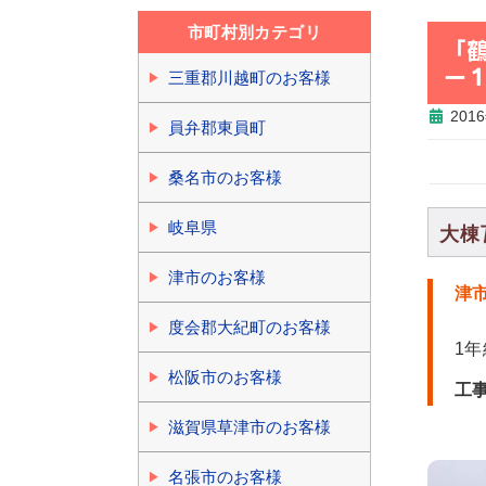
市町村別カテゴリ
「
ー
三重郡川越町のお客様
201
員弁郡東員町
桑名市のお客様
岐阜県
大棟
津市のお客様
津
度会郡大紀町のお客様
1
松阪市のお客様
工
滋賀県草津市のお客様
名張市のお客様