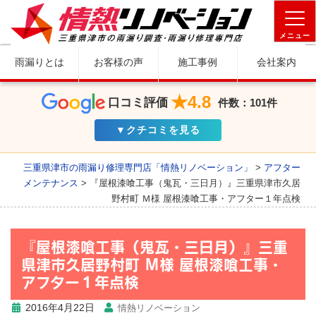
メニュー
雨漏りとは
お客様の声
施工事例
会社案内
★4.8
口コミ評価
件数：101件
▼クチコミを見る
三重県津市の雨漏り修理専門店「情熱リノベーション」
>
アフター
メンテナンス
>
『屋根漆喰工事（鬼瓦・三日月）』三重県津市久居
野村町 Ｍ様 屋根漆喰工事・アフター１年点検
『屋根漆喰工事（鬼瓦・三日月）』三重
県津市久居野村町 Ｍ様 屋根漆喰工事・
アフター１年点検
2016年4月22日
情熱リノベーション