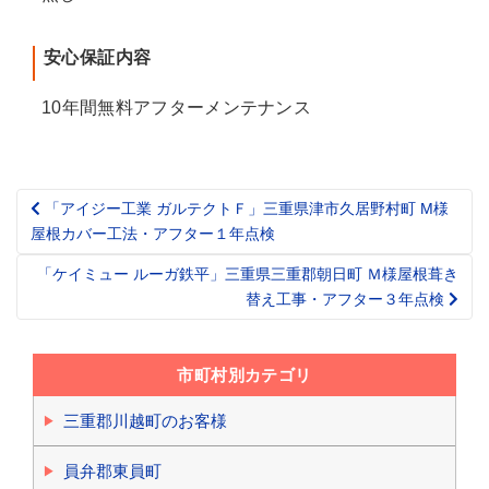
安心保証内容
10年間無料アフターメンテナンス
「アイジー工業 ガルテクトＦ」三重県津市久居野村町 M様
Post
屋根カバー工法・アフター１年点検
navigation
「ケイミュー ルーガ鉄平」三重県三重郡朝日町 Ｍ様屋根葺き
替え工事・アフター３年点検
市町村別カテゴリ
三重郡川越町のお客様
員弁郡東員町