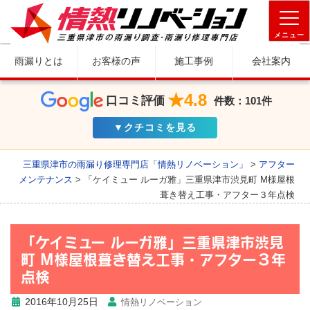
メニュー
雨漏りとは
お客様の声
施工事例
会社案内
★4.8
口コミ評価
件数：101件
▼クチコミを見る
三重県津市の雨漏り修理専門店「情熱リノベーション」
>
アフター
メンテナンス
>
「ケイミュー ルーガ雅」三重県津市渋見町 M様屋根
葺き替え工事・アフター３年点検
「ケイミュー ルーガ雅」三重県津市渋見
町 M様屋根葺き替え工事・アフター３年
点検
2016年10月25日
情熱リノベーション