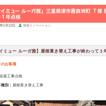
ケイミュー ルーガ雅」三重県津市香良洲町 Ｔ様
ー１年点検
7年1月12日
情熱リノベーション
イミュー ルーガ雅】屋根葺き替え工事が終わって１
市のお客様
年経過工事点検
事種別：
屋根葺き替え工事