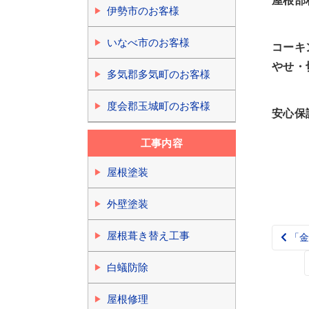
屋根部
伊勢市のお客様
いなべ市のお客様
コーキ
やせ・
多気郡多気町のお客様
度会郡玉城町のお客様
安心保
工事内容
屋根塗装
外壁塗装
屋根葺き替え工事
「金
Pos
nav
白蟻防除
屋根修理