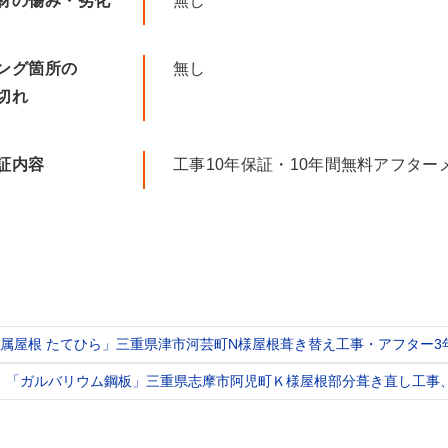
材の傷み・劣化
無し
ング箇所の
無し
切れ
証内容
工事10年保証・10年間無料アフター
属屋根 たてひら」三重県津市河芸町N様屋根葺き替え工事・アフター3
t
igation
「ガルバリウム鋼板」三重県志摩市阿児町Ｋ様屋根部分葺き直し工事