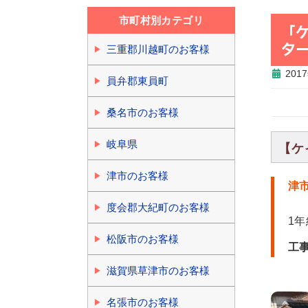
市町村別カテゴリ
「
タ
三重郡川越町のお客様
201
員弁郡東員町
桑名市のお客様
岐阜県
【ケ
津市のお客様
津
度会郡大紀町のお客様
1
松阪市のお客様
工
滋賀県草津市のお客様
名張市のお客様