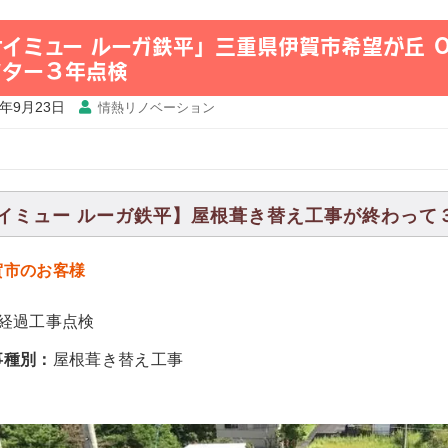
ケイミュー ルーガ鉄平」三重県伊賀市希望が丘 
フター３年点検
7年9月23日
情熱リノベーション
イミュー ルーガ鉄平】屋根葺き替え工事が終わって
賀市のお客様
年経過工事点検
事種別：
屋根葺き替え工事