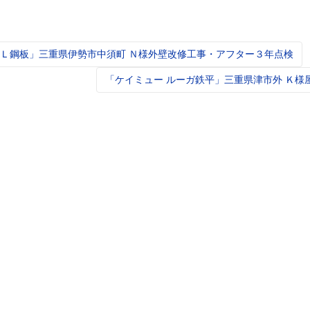
Ｌ鋼板」三重県伊勢市中須町 Ｎ様外壁改修工事・アフター３年点検
t
igation
「ケイミュー ルーガ鉄平」三重県津市外 Ｋ