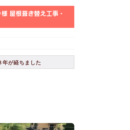
Ｏ様 屋根葺き替え工事・
３年が経ちました