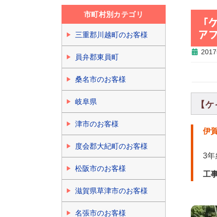
市町村別カテゴリ
「
ア
三重郡川越町のお客様
201
員弁郡東員町
桑名市のお客様
岐阜県
【ケ
津市のお客様
伊
度会郡大紀町のお客様
3
松阪市のお客様
工
滋賀県草津市のお客様
名張市のお客様