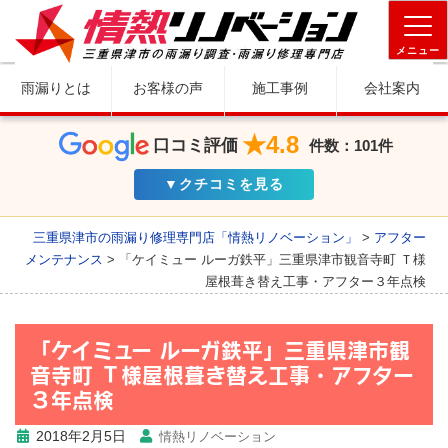
メニュー
雨漏りとは
お客様の声
施工事例
会社案内
★4.8
口コミ評価
件数：101件
▼クチコミを見る
三重県津市の雨漏り修理専門店「情熱リノベーション」
>
アフター
メンテナンス
>
「ケイミュー ルーガ鉄平」三重県津市観音寺町 Ｔ様
屋根葺き替え工事・アフター３年点検
「ケイミュー ルーガ鉄平」三重県津市観
音寺町 Ｔ様屋根葺き替え工事・アフター
３年点検
2018年2月5日
情熱リノベーション