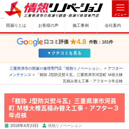
メニュー
雨漏りとは
お客様の声
施工事例
会社案内
★4.8
口コミ評価
件数：101件
▼クチコミを見る
三重県津市の雨漏り修理専門店「情熱リノベーション」
>
アフター
メンテナンス
>
「鶴弥 J型防災熨斗瓦」三重県津市河芸町 Ｍ様大棟
瓦積み替え工事・アフター３年点検
「鶴弥 J型防災熨斗瓦」三重県津市河芸
町 Ｍ様大棟瓦積み替え工事・アフター３
年点検
2018年4月23日
情熱リノベーション