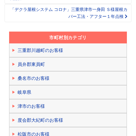
navigation
「デクラ屋根システム コロナ」三重県津市一身田 Ｓ様屋根カ
バー工法・アフター１年点検
市町村別カテゴリ
三重郡川越町のお客様
員弁郡東員町
桑名市のお客様
岐阜県
津市のお客様
度会郡大紀町のお客様
松阪市のお客様