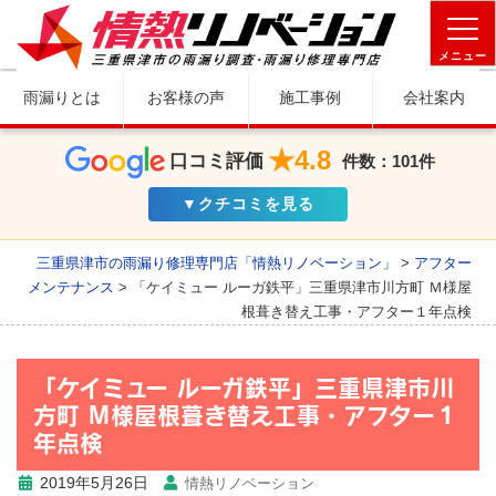
メニュー
雨漏りとは
お客様の声
施工事例
会社案内
★4.8
口コミ評価
件数：101件
▼クチコミを見る
三重県津市の雨漏り修理専門店「情熱リノベーション」
>
アフター
メンテナンス
>
「ケイミュー ルーガ鉄平」三重県津市川方町 Ｍ様屋
根葺き替え工事・アフター１年点検
「ケイミュー ルーガ鉄平」三重県津市川
方町 Ｍ様屋根葺き替え工事・アフター１
年点検
2019年5月26日
情熱リノベーション