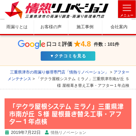
メニュー
雨漏りとは
お客様の声
施工事例
会社案内
★4.8
口コミ評価
件数：101件
▼クチコミを見る
三重県津市の雨漏り修理専門店「情熱リノベーション」
>
アフター
メンテナンス
>
「デクラ屋根システム ミラノ」三重県津市南が丘 Ｓ
様 屋根葺き替え工事・アフター１年点検
「デクラ屋根システム ミラノ」三重県津
市南が丘 Ｓ様 屋根葺き替え工事・アフ
ター１年点検
2019年7月22日
情熱リノベーション