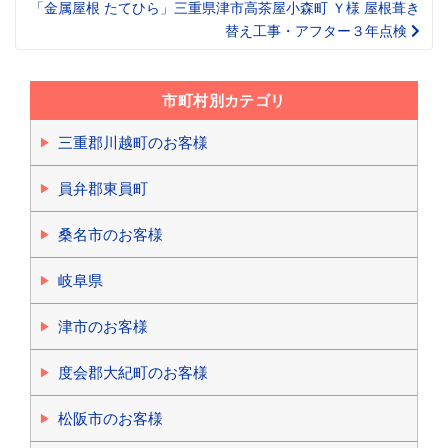
navigation
「金属屋根 たてひら」三重県津市高茶屋小森町 Ｙ様 屋根葺き
替え工事・アフター３年点検
市町村別カテゴリ
三重郡川越町のお客様
員弁郡東員町
桑名市のお客様
岐阜県
津市のお客様
度会郡大紀町のお客様
松阪市のお客様