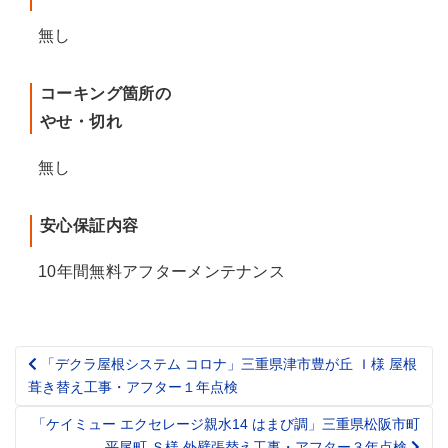
無し
コーキング箇所の
やせ・切れ
無し
安心保証内容
10年間無料アフターメンテナンス
「デクラ屋根システム コロナ」三重県津市豊が丘 Ｉ様 屋根
Post
葺き替え工事・アフター１年点検
navigation
「ケイミュー エクセレージ親水14 はまび調」三重県松阪市町
平尾町 Ｓ様 外壁張替え工事・アフター３年点検