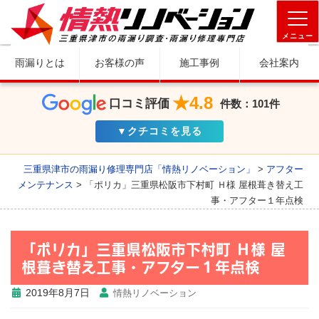
メニュー
雨漏りとは
お客様の声
施工事例
会社案内
★4.8
口コミ評価
件数：101件
▼クチコミを見る
三重県津市の雨漏り修理専門店「情熱リノベーション」
>
アフター
メンテナンス
>
「ポリカ」三重県松阪市下村町 Ｈ様 屋根葺き替え工
事・アフター１年点検
「ポリカ」三重県松阪市下村町 Ｈ様 屋
根葺き替え工事・アフター１年点検
2019年8月7日
情熱リノベーション