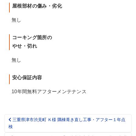
屋根部材の傷み・劣化
無し
コーキング箇所の
やせ・切れ
無し
安心保証内容
10年間無料アフターメンテナンス
三重県津市渋見町 Ｋ様 隅棟葺き直し工事・アフター１年点
Post
検
navigation