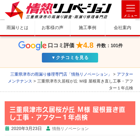
メニュー
雨漏りとは
お客様の声
施工事例
会社案内
★4.8
口コミ評価
件数：101件
▼クチコミを見る
三重県津市の雨漏り修理専門店「情熱リノベーション」
>
アフター
メンテナンス
>
三重県津市久居桜が丘 Ｍ様 屋根葺き直し工事・アフ
ター１年点検
三重県津市久居桜が丘 Ｍ様 屋根葺き直
し工事・アフター１年点検
2020年3月23日
情熱リノベーション