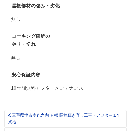
屋根部材の傷み・劣化
無し
コーキング箇所の
やせ・切れ
無し
安心保証内容
10年間無料アフターメンテナンス
三重県津市南丸之内 Ｆ様 隅棟葺き直し工事・アフター１年
Post
点検
navigation