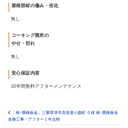
屋根部材の傷み・劣化
無し
コーキング箇所の
やせ・切れ
無し
安心保証内容
10年間無料アフターメンテナンス
「棟･隅棟板金」三重県津市高茶屋小森町 Ｏ様 棟･隅棟板金
Post
改修工事・アフター１年点検
navigation