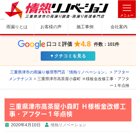
メニュー
雨漏りとは
お客様の声
施工事例
会社案内
★4.8
口コミ評価
件数：101件
▼クチコミを見る
三重県津市の雨漏り修理専門店「情熱リノベーション」
>
アフター
メンテナンス
>
三重県津市高茶屋小森町 Ｈ様板金改修工事・アフタ
ー１年点検
三重県津市高茶屋小森町 Ｈ様板金改修工
事・アフター１年点検
2020年4月10日
情熱リノベーション