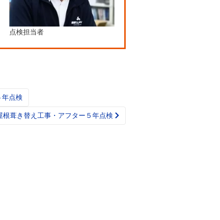
点検担当者
５年点検
屋根葺き替え工事・アフター５年点検