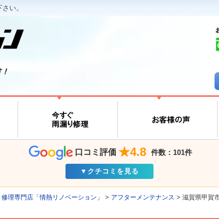
下さい。
す！
★4.8
口コミ評価
件数：101件
▼クチコミを見る
り修理専門店「情熱リノベーション」
>
アフターメンテナンス
>
滋賀県甲賀