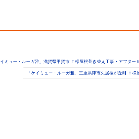
イミュー・ルーガ雅」滋賀県甲賀市 Ｔ様屋根葺き替え工事・アフター
t
igation
「ケイミュー・ルーガ雅」三重県津市久居桜が丘町 Ｈ様