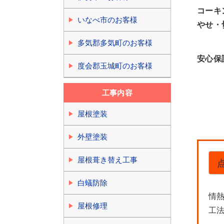
コーキ
いなべ市のお客様
やせ・
多気郡多気町のお客様
安心保
度会郡玉城町のお客様
工事内容
屋根塗装
外壁塗装
屋根葺き替え工事
白蟻防除
情
屋根修理
工