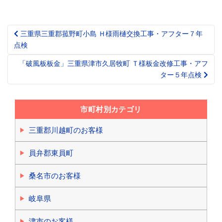
三重県三重郡菰野町小島 Ｈ様雨樋交換工事・アフター７年
Post
点検
navigation
「破風板板金」三重県津市久居牧町 Ｔ様板金改修工事・アフ
ター５年点検
市町村別カテゴリ
三重郡川越町のお客様
員弁郡東員町
桑名市のお客様
岐阜県
津市のお客様