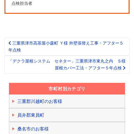
点検担当者
三重県津市高茶屋小森町 Ｙ様 外壁張替え工事・アフター５
Post
年点検
navigation
「デクラ屋根システム セネター」三重県津市東丸之内 Ｓ様
屋根カバー工法・アフター５年点検
市町村別カテゴリ
三重郡川越町のお客様
員弁郡東員町
桑名市のお客様