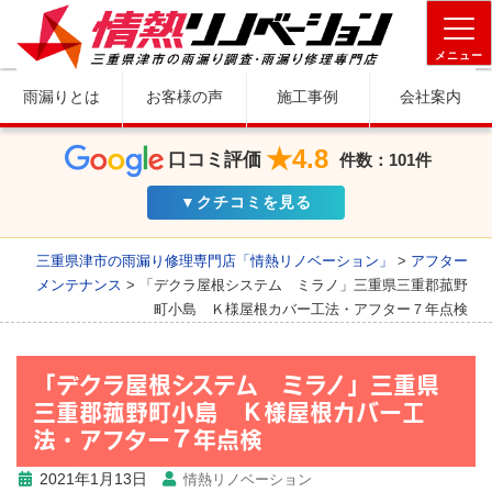
メニュー
雨漏りとは
お客様の声
施工事例
会社案内
★4.8
口コミ評価
件数：101件
▼クチコミを見る
三重県津市の雨漏り修理専門店「情熱リノベーション」
>
アフター
メンテナンス
>
「デクラ屋根システム ミラノ」三重県三重郡菰野
町小島 Ｋ様屋根カバー工法・アフター７年点検
「デクラ屋根システム ミラノ」三重県
三重郡菰野町小島 Ｋ様屋根カバー工
法・アフター７年点検
2021年1月13日
情熱リノベーション