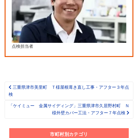
点検担当者
三重県津市美里町 Ｔ様屋根葺き直し工事・アフター３年点
Post
検
navigation
「ケイミュー 金属サイディング」三重県津市久居野村町 Ｎ
様外壁カバー工法・アフター７年点検
市町村別カテゴリ