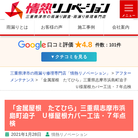
メニュー
雨漏りとは
お客様の声
施工事例
会社案内
★4.8
口コミ評価
件数：101件
▼クチコミを見る
三重県津市の雨漏り修理専門店「情熱リノベーション」
>
アフター
メンテナンス
>
「金属屋根 たてひら」三重県志摩市浜島町迫子
Ｕ様屋根カバー工法・７年点検
「金属屋根 たてひら」三重県志摩市浜
島町迫子 Ｕ様屋根カバー工法・７年点
検
2021年1月28日
情熱リノベーション