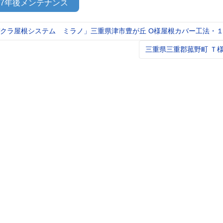
7年後メンテナンス
クラ屋根システム ミラノ」三重県津市豊が丘 O様屋根カバー工法・
t
igation
三重県三重郡菰野町 Ｔ