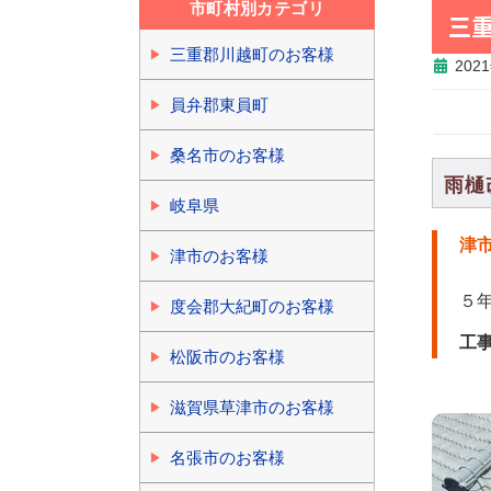
市町村別カテゴリ
三
三重郡川越町のお客様
202
員弁郡東員町
桑名市のお客様
雨樋
岐阜県
津
津市のお客様
５
度会郡大紀町のお客様
工
松阪市のお客様
滋賀県草津市のお客様
名張市のお客様