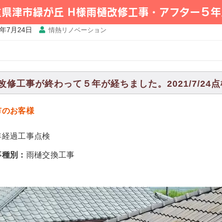
重県津市緑が丘 H様雨樋改修工事・アフター５年
1年7月24日
情熱リノベーション
改修工事が終わって５年が経ちました。2021/7/24点
市のお客様
年経過工事点検
事種別：
雨樋交換工事