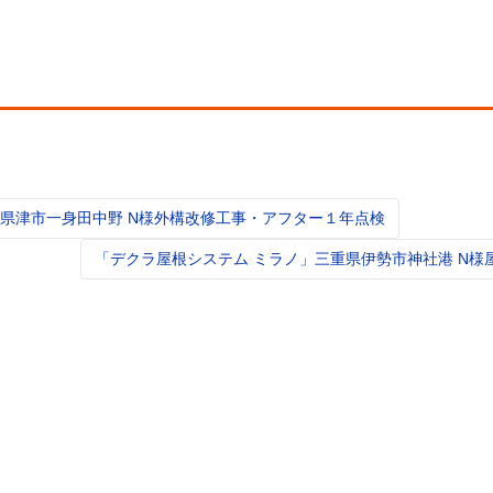
県津市一身田中野 N様外構改修工事・アフター１年点検
t
igation
「デクラ屋根システム ミラノ」三重県伊勢市神社港 N