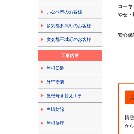
コーキ
いなべ市のお客様
やせ・
多気郡多気町のお客様
安心保
度会郡玉城町のお客様
工事内容
屋根塗装
外壁塗装
屋根葺き替え工事
白蟻防除
情
屋根修理
か