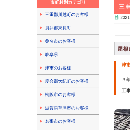
市町村別カテゴリ
三
三重郡川越町のお客様
202
員弁郡東員町
桑名市のお客様
屋根
岐阜県
津
津市のお客様
３
度会郡大紀町のお客様
工
松阪市のお客様
滋賀県草津市のお客様
名張市のお客様