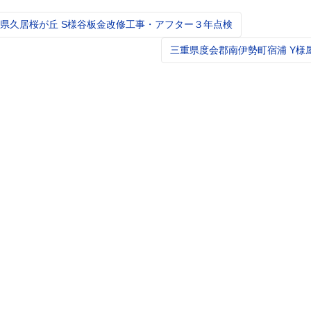
県久居桜が丘 S様谷板金改修工事・アフター３年点検
gation
三重県度会郡南伊勢町宿浦 Y