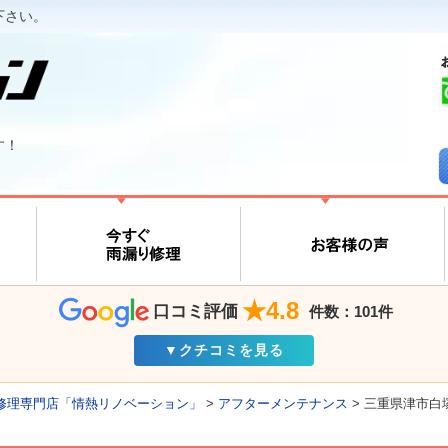
下さい。
す！
★4.8
口コミ評価
件数：101件
▼クチコミを見る
修理専門店「情熱リノベーション」
>
アフターメンテナンス
>
三重県津市白