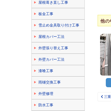
屋根葺き直し工事
板金工事
他の
雪止め金具取り付け工事
屋根カバー工法
外壁張り替え工事
外壁カバー工法
漆喰工事
雨樋交換工事
外壁修理
三重
Pos
nav
防水工事