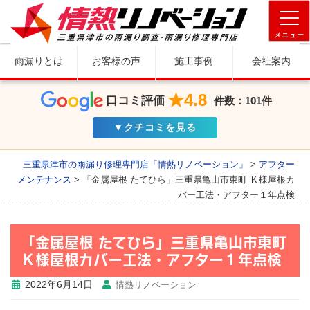
メニュー
雨漏りとは
お客様の声
施工事例
会社案内
★4.8
口コミ評価
件数：101件
▼クチコミを見る
三重県津市の雨漏り修理専門店「情熱リノベーション」
>
アフター
メンテナンス
>
「金属屋根 たてひら」三重県亀山市東町 Ｋ様屋根カ
バー工法・アフター１年点検
「金属屋根 たてひら」三重県亀山市東町
Ｋ様屋根カバー工法・アフター１年点検
2022年6月14日
情熱リノベーション