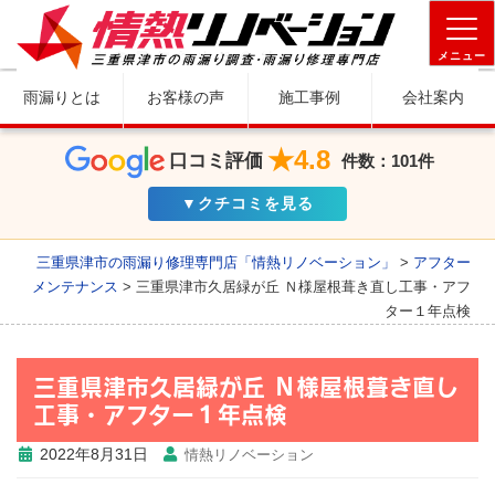
メニュー
雨漏りとは
お客様の声
施工事例
会社案内
★4.8
口コミ評価
件数：101件
▼クチコミを見る
三重県津市の雨漏り修理専門店「情熱リノベーション」
>
アフター
メンテナンス
>
三重県津市久居緑が丘 Ｎ様屋根葺き直し工事・アフ
ター１年点検
三重県津市久居緑が丘 Ｎ様屋根葺き直し
工事・アフター１年点検
2022年8月31日
情熱リノベーション