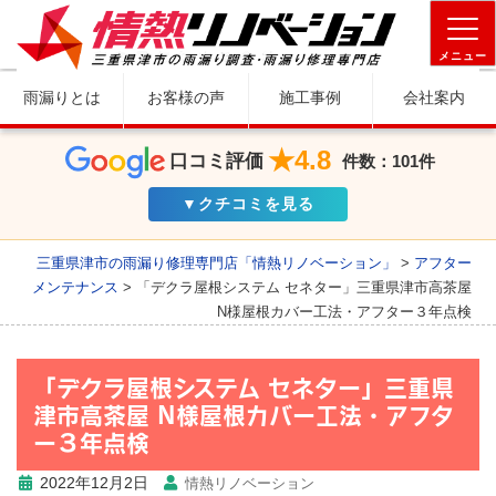
メニュー
雨漏りとは
お客様の声
施工事例
会社案内
★4.8
口コミ評価
件数：101件
▼クチコミを見る
三重県津市の雨漏り修理専門店「情熱リノベーション」
>
アフター
メンテナンス
>
「デクラ屋根システム セネター」三重県津市高茶屋
N様屋根カバー工法・アフター３年点検
「デクラ屋根システム セネター」三重県
津市高茶屋 N様屋根カバー工法・アフタ
ー３年点検
2022年12月2日
情熱リノベーション