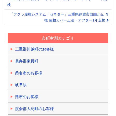
Post
検
navigation
「デクラ屋根システム・セネター」三重県鈴鹿市自由が丘 Ｎ
様 屋根カバー工法・アフター1年点検
市町村別カテゴリ
三重郡川越町のお客様
員弁郡東員町
桑名市のお客様
岐阜県
津市のお客様
度会郡大紀町のお客様