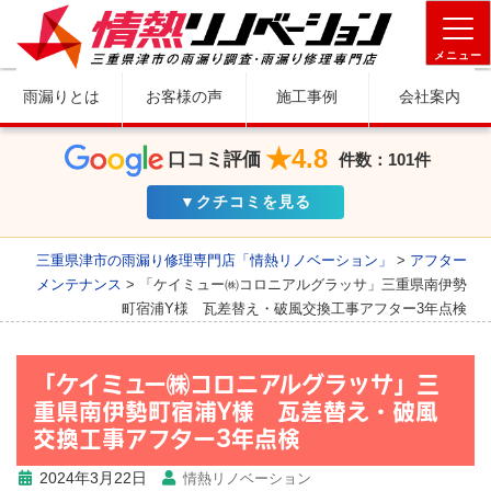
メニュー
雨漏りとは
お客様の声
施工事例
会社案内
★4.8
口コミ評価
件数：101件
▼クチコミを見る
三重県津市の雨漏り修理専門店「情熱リノベーション」
>
アフター
メンテナンス
>
「ケイミュー㈱コロニアルグラッサ」三重県南伊勢
町宿浦Y様 瓦差替え・破風交換工事アフター3年点検
「ケイミュー㈱コロニアルグラッサ」三
重県南伊勢町宿浦Y様 瓦差替え・破風
交換工事アフター3年点検
2024年3月22日
情熱リノベーション