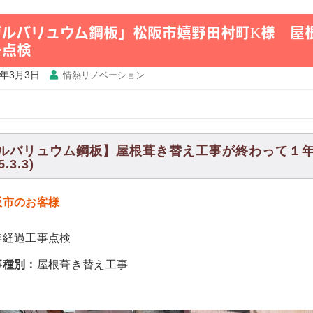
ガルバリュウム鋼板」松阪市嬉野田村町K様 屋
ー点検
5年3月3日
情熱リノベーション
ルバリュウム鋼板】屋根葺き替え工事が終わって１
5.3.3)
阪市のお客様
年経過工事点検
事種別：
屋根葺き替え工事