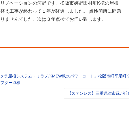
熱リノベーションの河野です。松阪市嬉野田村町K様の屋根
き替え工事が終わって１年が経過しました。 点検箇所に問題
ありませんでした。次は３年点検でお伺い致します。
クラ屋根システム・ミラノ/KMEW親水パワーコート」松阪市町平尾町K
t
アフター点検
igation
【ステンレス】三重県津市緑が丘