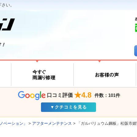
下さい。
す！
★4.8
口コミ評価
件数：101件
▼クチコミを見る
ノベーション」
>
アフターメンテナンス
>
「ガルバリュウム鋼板」松阪市嬉