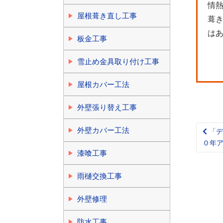
情
屋根葺き直し工事
葺
は
板金工事
雪止め金具取り付け工事
屋根カバー工法
外壁張り替え工事
外壁カバー工法
「デ
Pos
０年
nav
漆喰工事
雨樋交換工事
外壁修理
防水工事