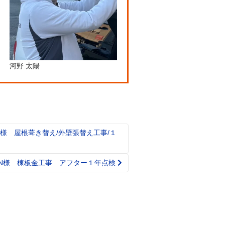
河野 太陽
様 屋根葺き替え/外壁張替え工事/１
N様 棟板金工事 アフター１年点検