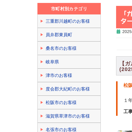
市町村別カテゴリ
「
タ
三重郡川越町のお客様
202
員弁郡東員町
桑名市のお客様
岐阜県
【ガ
(202
津市のお客様
松
度会郡大紀町のお客様
１
松阪市のお客様
工
滋賀県草津市のお客様
名張市のお客様