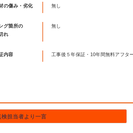
材の傷み・劣化
無し
ング箇所の
無し
切れ
証内容
工事後５年保証・10年間無料アフタ
点検担当者より一言