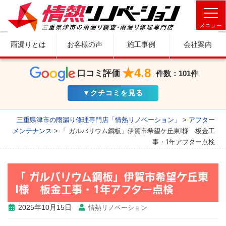
メニュー
雨漏りとは
お客様の声
施工事例
会社案内
★4.8
口コミ評価
件数：101件
▼クチコミを見る
三重県津市の雨漏り修理専門店「情熱リノベーション」
>
アフター
メンテナンス
>
「 ガルバリウム鋼板」伊賀市希望ケ丘東I様 板金工
事・1年アフター点検
「 ガルバリウム鋼板」伊賀市希望ケ丘東
I様 板金工事・1年アフター点検
2025年10月15日
情熱リノベーション