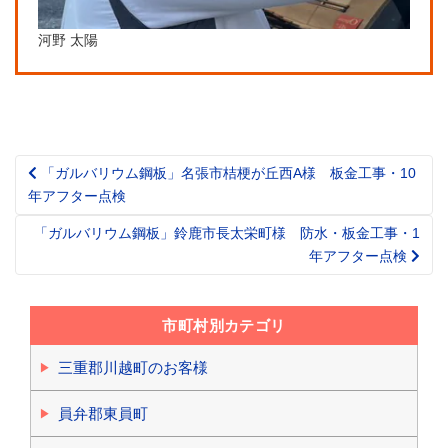
河野 太陽
「ガルバリウム鋼板」名張市桔梗が丘西A様 板金工事・10
Post
年アフター点検
navigation
「ガルバリウム鋼板」鈴鹿市長太栄町様 防水・板金工事・1
年アフター点検
市町村別カテゴリ
三重郡川越町のお客様
員弁郡東員町