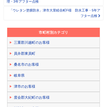
理・3年アフター点検
navigation
「ウレタン塗膜防水」津市大里睦合町F様 防水工事・5年ア
フター点検
市町村別カテゴリ
三重郡川越町のお客様
員弁郡東員町
桑名市のお客様
岐阜県
津市のお客様
度会郡大紀町のお客様