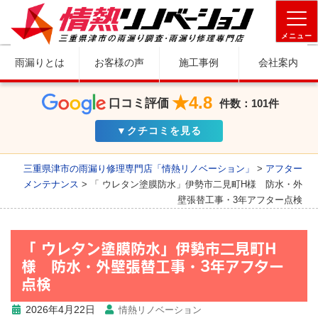
メニュー
雨漏りとは
お客様の声
施工事例
会社案内
★4.8
口コミ評価
件数：101件
▼クチコミを見る
三重県津市の雨漏り修理専門店「情熱リノベーション」
>
アフター
メンテナンス
>
「 ウレタン塗膜防水」伊勢市二見町H様 防水・外
壁張替工事・3年アフター点検
「 ウレタン塗膜防水」伊勢市二見町H
様 防水・外壁張替工事・3年アフター
点検
2026年4月22日
情熱リノベーション