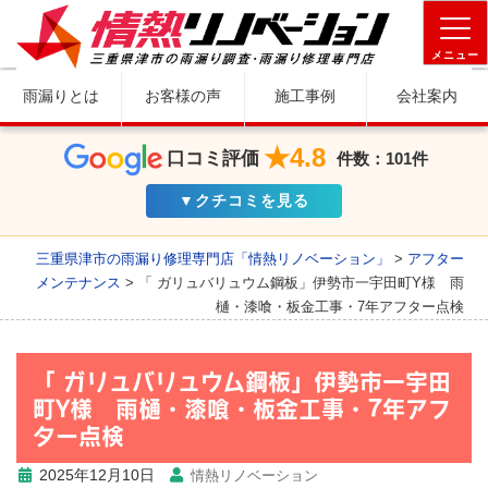
メニュー
雨漏りとは
お客様の声
施工事例
会社案内
★4.8
口コミ評価
件数：101件
▼クチコミを見る
三重県津市の雨漏り修理専門店「情熱リノベーション」
>
アフター
メンテナンス
>
「 ガリュバリュウム鋼板」伊勢市一宇田町Y様 雨
樋・漆喰・板金工事・7年アフター点検
「 ガリュバリュウム鋼板」伊勢市一宇田
町Y様 雨樋・漆喰・板金工事・7年アフ
ター点検
2025年12月10日
情熱リノベーション