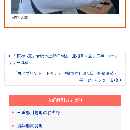
河野 太陽
「 既存S瓦」伊勢市上野町M様 屋根葺き直し工事・1年ア
Post
フター点検
navigation
「ヨドプリント トタン」伊勢市神社港N様 外壁張替え工
事・1年アフター点検
市町村別カテゴリ
三重郡川越町のお客様
員弁郡東員町