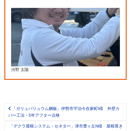
河野 太陽
「ガリュバリュウム鋼板」伊勢市宇治今在家町I様 外壁カ
Post
バー工法・5年アフター点検
navigation
「デクラ屋根システム・セネター」津市豊ヶ丘N様 屋根葺き