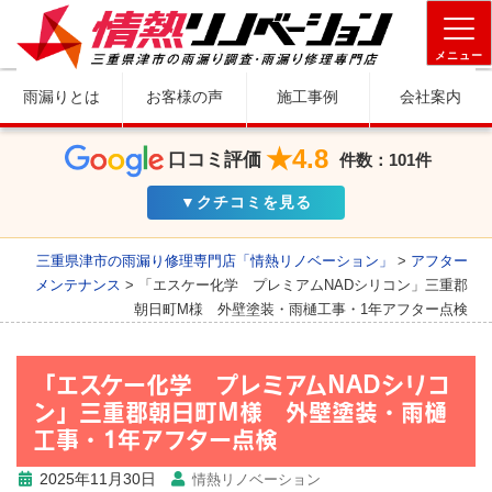
メニュー
雨漏りとは
お客様の声
施工事例
会社案内
★4.8
口コミ評価
件数：101件
▼クチコミを見る
三重県津市の雨漏り修理専門店「情熱リノベーション」
>
アフター
メンテナンス
>
「エスケー化学 プレミアムNADシリコン」三重郡
朝日町M様 外壁塗装・雨樋工事・1年アフター点検
「エスケー化学 プレミアムNADシリコ
ン」三重郡朝日町M様 外壁塗装・雨樋
工事・1年アフター点検
2025年11月30日
情熱リノベーション