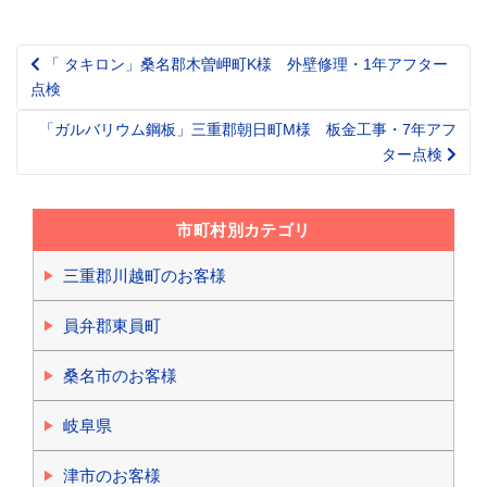
「 タキロン」桑名郡木曽岬町K様 外壁修理・1年アフター
Post
点検
navigation
「ガルバリウム鋼板」三重郡朝日町M様 板金工事・7年アフ
ター点検
市町村別カテゴリ
三重郡川越町のお客様
員弁郡東員町
桑名市のお客様
岐阜県
津市のお客様