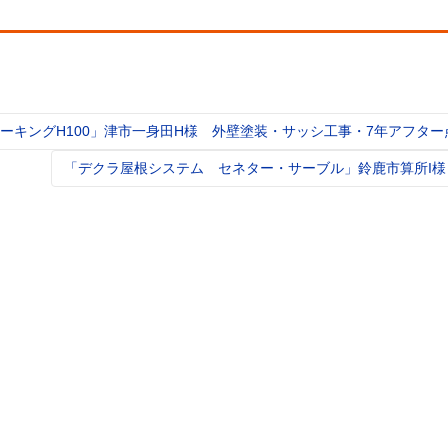
ーキングH100」津市一身田H様 外壁塗装・サッシ工事・7年アフター
t
igation
「デクラ屋根システム セネター・サーブル」鈴鹿市算所I