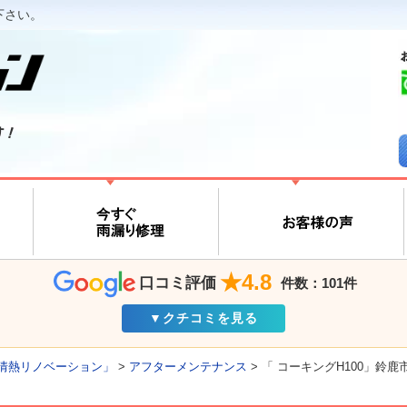
下さい。
す！
★4.8
口コミ評価
件数：101件
▼クチコミを見る
情熱リノベーション」
>
アフターメンテナンス
>
「 コーキングH100」鈴