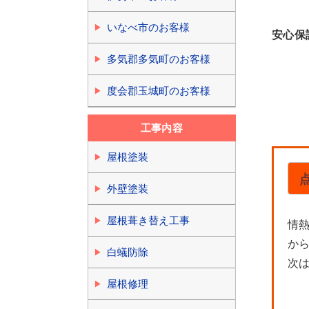
いなべ市のお客様
安心保
多気郡多気町のお客様
度会郡玉城町のお客様
工事内容
屋根塗装
外壁塗装
屋根葺き替え工事
情
か
白蟻防除
次
屋根修理