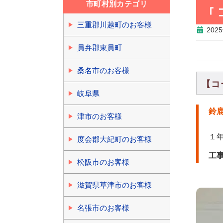
市町村別カテゴリ
「 
三重郡川越町のお客様
202
員弁郡東員町
桑名市のお客様
【コ
岐阜県
鈴
津市のお客様
１
度会郡大紀町のお客様
工
松阪市のお客様
滋賀県草津市のお客様
名張市のお客様