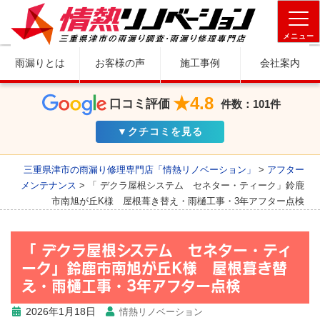
メニュー
雨漏りとは
お客様の声
施工事例
会社案内
★4.8
口コミ評価
件数：101件
▼クチコミを見る
三重県津市の雨漏り修理専門店「情熱リノベーション」
>
アフター
メンテナンス
>
「 デクラ屋根システム セネター・ティーク」鈴鹿
市南旭が丘K様 屋根葺き替え・雨樋工事・3年アフター点検
「 デクラ屋根システム セネター・ティ
ーク」鈴鹿市南旭が丘K様 屋根葺き替
え・雨樋工事・3年アフター点検
2026年1月18日
情熱リノベーション