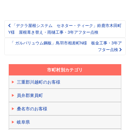
「デクラ屋根システム セネター・ティーク」鈴鹿市木田町
Post
Y様 屋根葺き替え・雨樋工事・3年アフター点検
navigation
「 ガルバリュウム鋼板」鳥羽市相差町N様 板金工事・3年ア
フター点検
市町村別カテゴリ
三重郡川越町のお客様
員弁郡東員町
桑名市のお客様
岐阜県