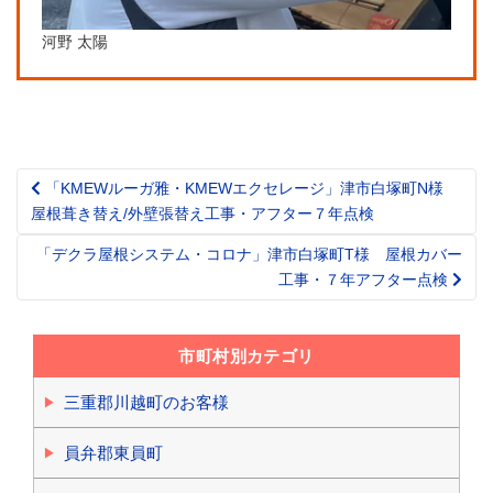
河野 太陽
「KMEWルーガ雅・KMEWエクセレージ」津市白塚町N様
Post
屋根葺き替え/外壁張替え工事・アフター７年点検
navigation
「デクラ屋根システム・コロナ」津市白塚町T様 屋根カバー
工事・７年アフター点検
市町村別カテゴリ
三重郡川越町のお客様
員弁郡東員町