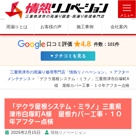
メニュー
雨漏りとは
お客様の声
施工事例
会社案内
★4.8
口コミ評価
件数：101件
▼クチコミを見る
三重県津市の雨漏り修理専門店「情熱リノベーション」
>
アフター
メンテナンス
>
「デクラ屋根システム・ミラノ」三重県津市白塚町A
様 屋根カバー工事・１０年アフター点検
「デクラ屋根システム・ミラノ」三重県
津市白塚町A様 屋根カバー工事・１０
年アフター点検
2025年2月15日
情熱リノベーション