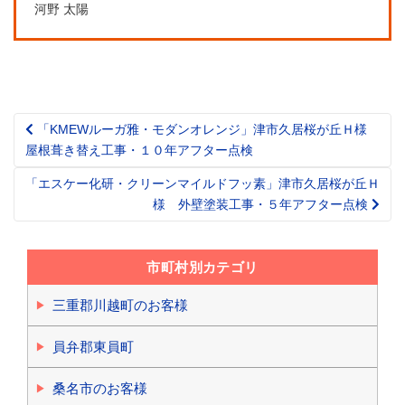
河野 太陽
「KMEWルーガ雅・モダンオレンジ」津市久居桜が丘Ｈ様
Post
屋根葺き替え工事・１０年アフター点検
navigation
「エスケー化研・クリーンマイルドフッ素」津市久居桜が丘Ｈ
様 外壁塗装工事・５年アフター点検
市町村別カテゴリ
三重郡川越町のお客様
員弁郡東員町
桑名市のお客様