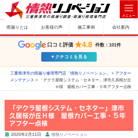
メニュー
雨漏りとは
お客様の声
施工事例
会社案内
★4.8
口コミ評価
件数：101件
▼クチコミを見る
三重県津市の雨漏り修理専門店「情熱リノベーション」
>
アフター
メンテナンス
>
「デクラ屋根システム・セネター」津市久居桜が丘
Ｈ様 屋根カバー工事・５年アフター点検
「デクラ屋根システム・セネター」津市
久居桜が丘Ｈ様 屋根カバー工事・５年
アフター点検
2025年2月11日
情熱リノベーション