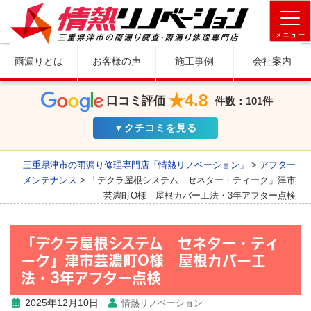
メニュー
雨漏りとは
お客様の声
施工事例
会社案内
★4.8
口コミ評価
件数：101件
▼クチコミを見る
三重県津市の雨漏り修理専門店「情熱リノベーション」
>
アフター
メンテナンス
>
「デクラ屋根システム セネター・ティーク」津市
芸濃町O様 屋根カバー工法・3年アフター点検
「デクラ屋根システム セネター・ティ
ーク」津市芸濃町O様 屋根カバー工
法・3年アフター点検
2025年12月10日
情熱リノベーション