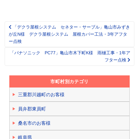
「デクラ屋根システム セネター・サーブル」亀山市みずき
Post
が丘N様 デクラ屋根システム 屋根カバー工法・3年アフタ
navigation
ー点検
「パナソニック PC77」亀山市木下町K様 雨樋工事・1年ア
フター点検
市町村別カテゴリ
三重郡川越町のお客様
員弁郡東員町
桑名市のお客様
岐阜県