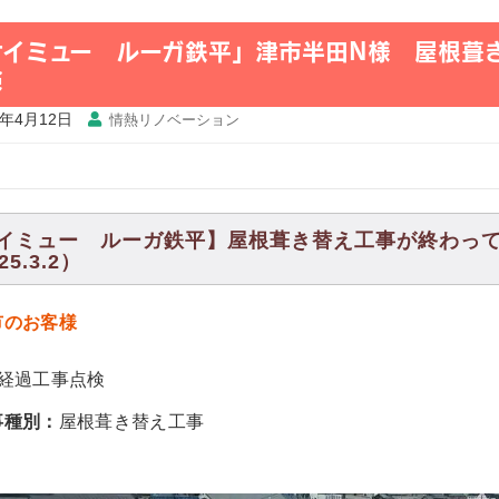
ケイミュー ルーガ鉄平」津市半田N様 屋根葺
検
5年4月12日
情熱リノベーション
イミュー ルーガ鉄平】屋根葺き替え工事が終わっ
25.3.2）
市のお客様
年経過工事点検
事種別：
屋根葺き替え工事