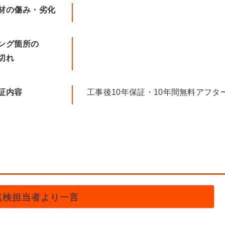
材の傷み・劣化
ング箇所の
切れ
証内容
工事後10年保証・10年間無料アフタ
点検担当者より一言