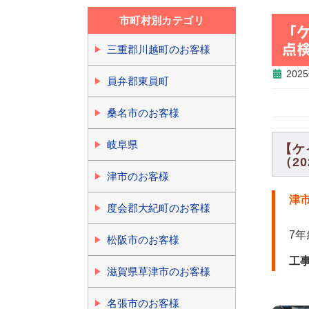
市町村別カテゴリ
「
点
三重郡川越町のお客様
202
員弁郡東員町
桑名市のお客様
岐阜県
【ケ
（20
津市のお客様
津
度会郡大紀町のお客様
7
松阪市のお客様
工
滋賀県草津市のお客様
名張市のお客様