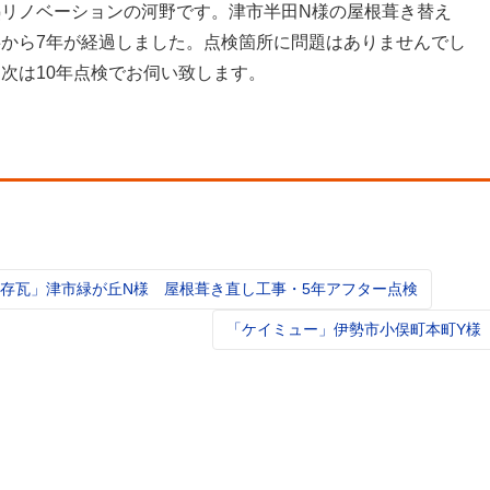
熱リノベーションの河野です。津市半田N様の屋根葺き替え
事から7年が経過しました。点検箇所に問題はありませんでし
次は10年点検でお伺い致します。
存瓦」津市緑が丘N様 屋根葺き直し工事・5年アフター点検
t
igation
「ケイミュー」伊勢市小俣町本町Y様