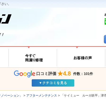
下さい。
す！
★4.8
口コミ評価
件数：101件
▼クチコミを見る
リノベーション」
>
アフターメンテナンス
>
「ケイミュー ルーガ鉄平」津市