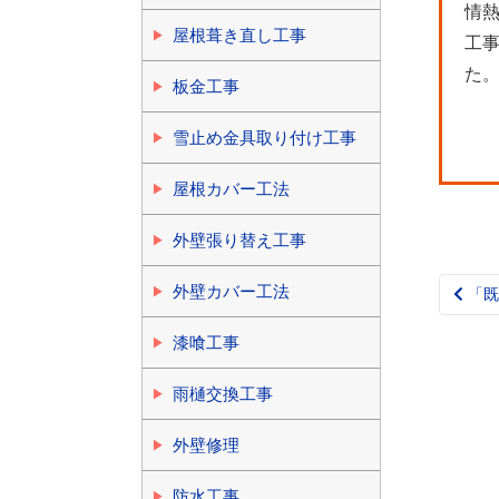
情
屋根葺き直し工事
工
た。
板金工事
雪止め金具取り付け工事
屋根カバー工法
外壁張り替え工事
外壁カバー工法
「既
Pos
nav
漆喰工事
雨樋交換工事
外壁修理
防水工事