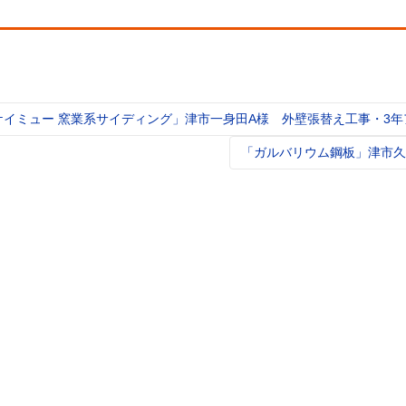
ケイミュー 窯業系サイディング」津市一身田A様 外壁張替え工事・3
t
igation
「ガルバリウム鋼板」津市久