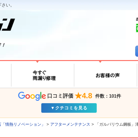
下さい。
す！
★4.8
口コミ評価
件数：101件
▼クチコミを見る
店「情熱リノベーション」
>
アフターメンテナンス
>
「ガルバリウム鋼板」