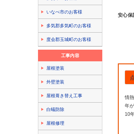
いなべ市のお客様
安心保
多気郡多気町のお客様
度会郡玉城町のお客様
工事内容
屋根塗装
外壁塗装
屋根葺き替え工事
情
年
白蟻防除
10
屋根修理