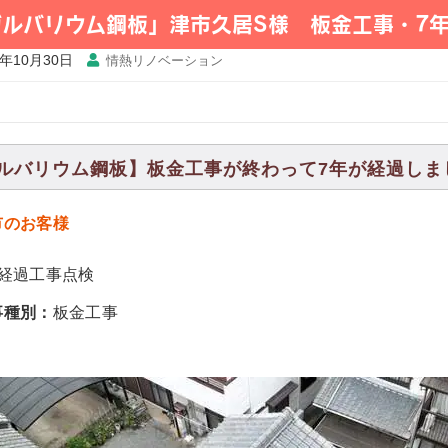
ガルバリウム鋼板」津市久居S様 板金工事・7
5年10月30日
情熱リノベーション
ルバリウム鋼板】板金工事が終わって7年が経過しました。
市のお客様
年経過工事点検
事種別：
板金工事