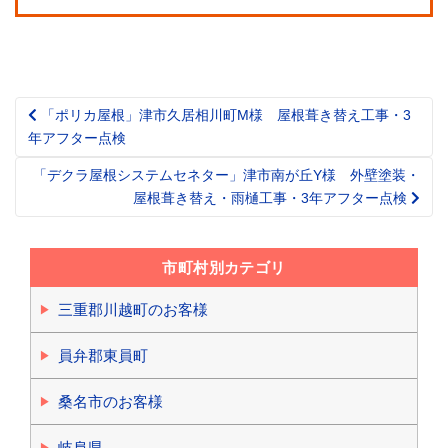
「ポリカ屋根」津市久居相川町M様 屋根葺き替え工事・3
Post
年アフター点検
navigation
「デクラ屋根システムセネター」津市南が丘Y様 外壁塗装・
屋根葺き替え・雨樋工事・3年アフター点検
市町村別カテゴリ
三重郡川越町のお客様
員弁郡東員町
桑名市のお客様
岐阜県