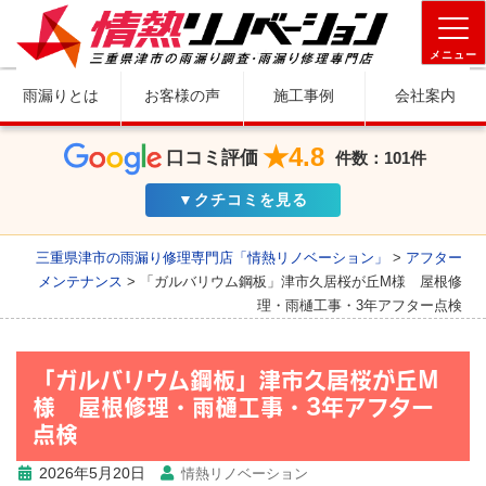
メニュー
雨漏りとは
お客様の声
施工事例
会社案内
★4.8
口コミ評価
件数：101件
▼クチコミを見る
三重県津市の雨漏り修理専門店「情熱リノベーション」
>
アフター
メンテナンス
>
「ガルバリウム鋼板」津市久居桜が丘M様 屋根修
理・雨樋工事・3年アフター点検
「ガルバリウム鋼板」津市久居桜が丘M
様 屋根修理・雨樋工事・3年アフター
点検
2026年5月20日
情熱リノベーション