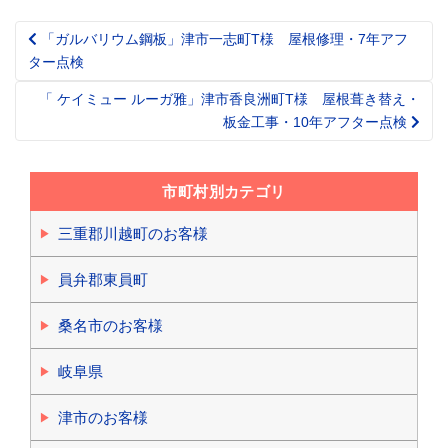
「ガルバリウム鋼板」津市一志町T様 屋根修理・7年アフ
Post
ター点検
navigation
「 ケイミュー ルーガ雅」津市香良洲町T様 屋根葺き替え・
板金工事・10年アフター点検
市町村別カテゴリ
三重郡川越町のお客様
員弁郡東員町
桑名市のお客様
岐阜県
津市のお客様