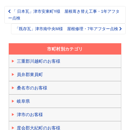
「 日本瓦」津市安東町Y様 屋根葺き替え工事・1年アフタ
Post
ー点検
navigation
「既存瓦」津市南中央M様 屋根修理・7年アフター点検
市町村別カテゴリ
三重郡川越町のお客様
員弁郡東員町
桑名市のお客様
岐阜県
津市のお客様
度会郡大紀町のお客様