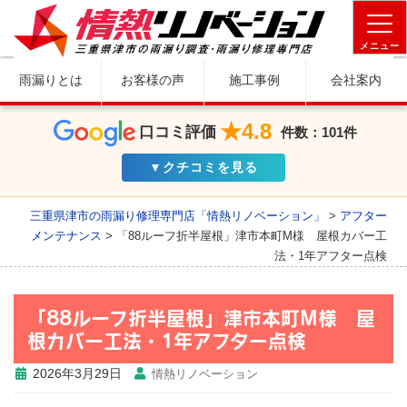
メニュー
雨漏りとは
お客様の声
施工事例
会社案内
★4.8
口コミ評価
件数：101件
▼クチコミを見る
三重県津市の雨漏り修理専門店「情熱リノベーション」
>
アフター
メンテナンス
>
「88ルーフ折半屋根」津市本町M様 屋根カバー工
法・1年アフター点検
「88ルーフ折半屋根」津市本町M様 屋
根カバー工法・1年アフター点検
2026年3月29日
情熱リノベーション