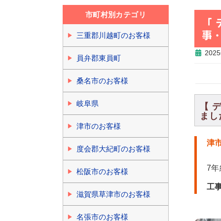
市町村別カテゴリ
「
事
三重郡川越町のお客様
202
員弁郡東員町
桑名市のお客様
岐阜県
【 
ました
津市のお客様
津
度会郡大紀町のお客様
7
松阪市のお客様
工
滋賀県草津市のお客様
名張市のお客様