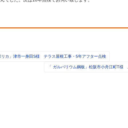
ポリカ」津市一身田S様 テラス屋根工事・5年アフター点検
t
igation
「 ガルバリウム鋼板」松阪市小舟江町T様