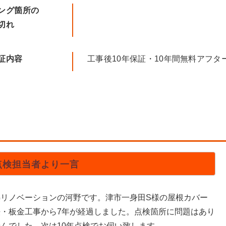
ング箇所の
切れ
証内容
工事後10年保証・10年間無料アフタ
点検担当者より一言
熱リノベーションの河野です。津市一身田S様の屋根カバー
法・板金工事から7年が経過しました。点検箇所に問題はあり
んでした。次は10年点検でお伺い致します。