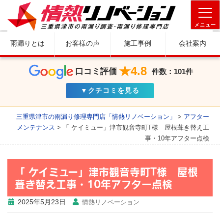
メニュー
雨漏りとは
お客様の声
施工事例
会社案内
★4.8
口コミ評価
件数：101件
▼クチコミを見る
三重県津市の雨漏り修理専門店「情熱リノベーション」
>
アフター
メンテナンス
>
「 ケイミュー」津市観音寺町T様 屋根葺き替え工
事・10年アフター点検
「 ケイミュー」津市観音寺町T様 屋根
葺き替え工事・10年アフター点検
2025年5月23日
情熱リノベーション