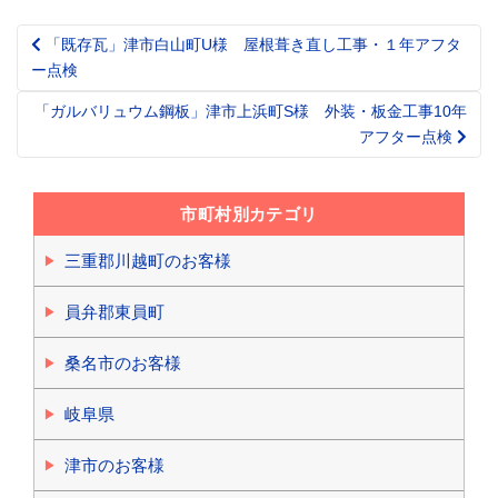
「既存瓦」津市白山町U様 屋根葺き直し工事・１年アフタ
Post
ー点検
navigation
「ガルバリュウム鋼板」津市上浜町S様 外装・板金工事10年
アフター点検
市町村別カテゴリ
三重郡川越町のお客様
員弁郡東員町
桑名市のお客様
岐阜県
津市のお客様