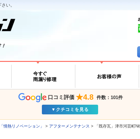
下さい。
す！
★4.8
口コミ評価
件数：101件
▼クチコミを見る
「情熱リノベーション」
>
アフターメンテナンス
>
「既存瓦」津市河芸町N