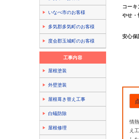
コーキ
いなべ市のお客様
やせ・
多気郡多気町のお客様
安心保
度会郡玉城町のお客様
工事内容
屋根塗装
外壁塗装
屋根葺き替え工事
白蟻防除
情
屋根修理
え