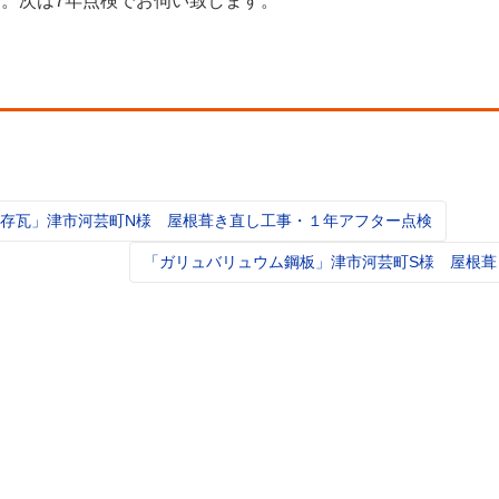
た。次は7年点検でお伺い致します。
存瓦」津市河芸町N様 屋根葺き直し工事・１年アフター点検
t
igation
「ガリュバリュウム鋼板」津市河芸町S様 屋根葺