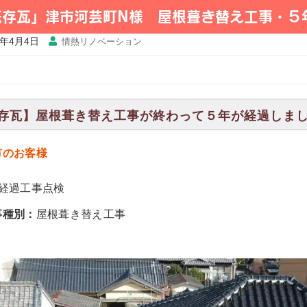
既存瓦」津市河芸町N様 屋根葺き替え工事・５
5年4月4日
情熱リノベーション
存瓦】屋根葺き替え工事が終わって５年が経過しました。（
市のお客様
年経過工事点検
事種別：
屋根葺き替え工事