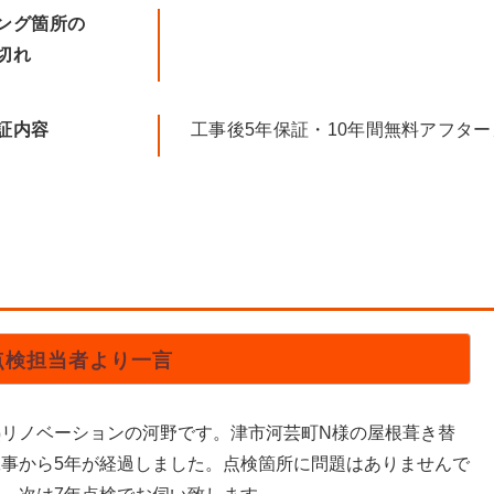
ング箇所の
切れ
証内容
工事後5年保証・10年間無料アフタ
点検担当者より一言
熱リノベーションの河野です。津市河芸町N様の屋根葺き替
工事から5年が経過しました。点検箇所に問題はありませんで