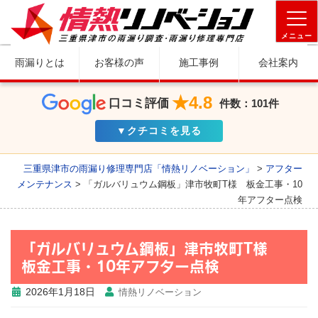
メニュー
雨漏りとは
お客様の声
施工事例
会社案内
★4.8
口コミ評価
件数：101件
▼クチコミを見る
三重県津市の雨漏り修理専門店「情熱リノベーション」
>
アフター
メンテナンス
>
「ガルバリュウム鋼板」津市牧町T様 板金工事・10
年アフター点検
「ガルバリュウム鋼板」津市牧町T様
板金工事・10年アフター点検
2026年1月18日
情熱リノベーション