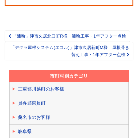
「漆喰」津市久居北口町R様 漆喰工事・1年アフター点検
Post
navigation
「デクラ屋根システム(エコル)」津市久居新町M様 屋根葺き
替え工事・1年アフター点検
市町村別カテゴリ
三重郡川越町のお客様
員弁郡東員町
桑名市のお客様
岐阜県