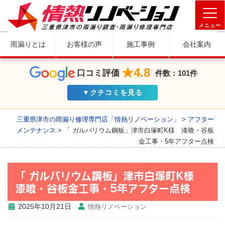
メニュー
雨漏りとは
お客様の声
施工事例
会社案内
★4.8
口コミ評価
件数：101件
▼クチコミを見る
三重県津市の雨漏り修理専門店「情熱リノベーション」
>
アフター
メンテナンス
>
「 ガルバリウム鋼板」津市白塚町K様 漆喰・谷板
金工事・5年アフター点検
「 ガルバリウム鋼板」津市白塚町K様
漆喰・谷板金工事・5年アフター点検
2025年10月21日
情熱リノベーション