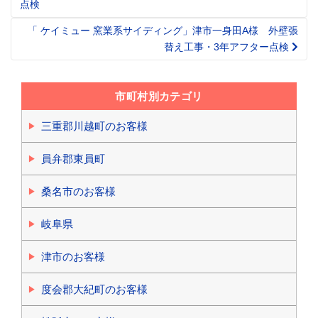
点検
navigation
「 ケイミュー 窯業系サイディング」津市一身田A様 外壁張
替え工事・3年アフター点検
市町村別カテゴリ
三重郡川越町のお客様
員弁郡東員町
桑名市のお客様
岐阜県
津市のお客様
度会郡大紀町のお客様