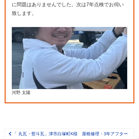
に問題はありませんでした。次は7年点検でお伺い
致します。
河野 太陽
「 丸瓦・熨斗瓦」津市白塚町K様 屋根修理・3年アフター
Post