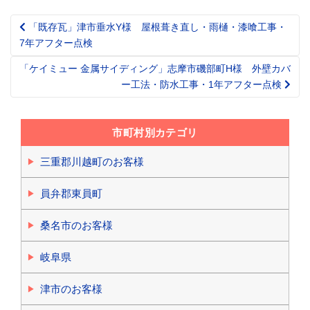
「既存瓦」津市垂水Y様 屋根葺き直し・雨樋・漆喰工事・
Post
7年アフター点検
navigation
「ケイミュー 金属サイディング」志摩市磯部町H様 外壁カバ
ー工法・防水工事・1年アフター点検
市町村別カテゴリ
三重郡川越町のお客様
員弁郡東員町
桑名市のお客様
岐阜県
津市のお客様