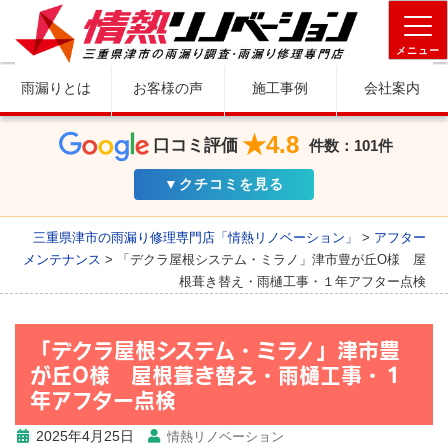
メニュー
雨漏りとは
お客様の声
施工事例
会社案内
★4.8
口コミ評価
件数：101件
▼クチコミを見る
三重県津市の雨漏り修理専門店「情熱リノベーション」
>
アフター
メンテナンス
>
「デクラ屋根システム・ミラノ」津市豊が丘O様 屋
根葺き替え・雨樋工事・１年アフター点検
「デクラ屋根システム・ミラノ」津市豊
が丘O様 屋根葺き替え・雨樋工事・１
年アフター点検
2025年4月25日
情熱リノベーション