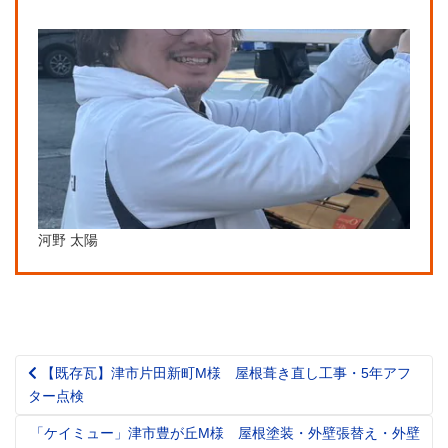
河野 太陽
【既存瓦】津市片田新町M様 屋根葺き直し工事・5年アフ
Post
ター点検
navigation
「ケイミュー」津市豊が丘M様 屋根塗装・外壁張替え・外壁